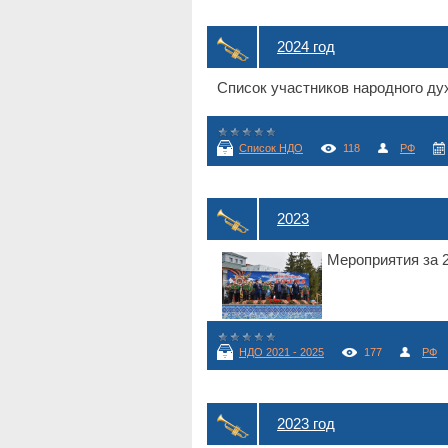
2024 год
Список участников народного дух
Список НДО
118
РФ
2023
Мероприятия за 2
НДО 2021 - 2025
177
РФ
2023 год