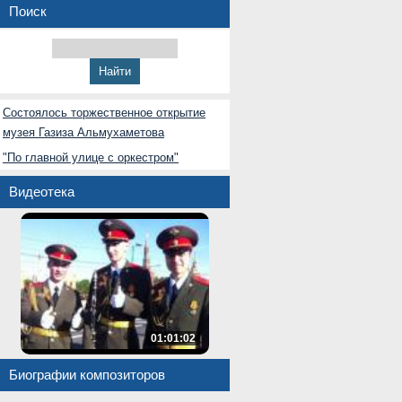
Поиск
Состоялось торжественное открытие
музея Газиза Альмухаметова
"По главной улице с оркестром"
Видеотека
01:01:02
Биографии композиторов