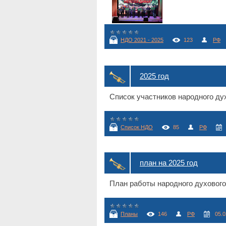
НДО 2021 - 2025
123
РФ
2025 год
Список участников народного дух
Список НДО
85
РФ
план на 2025 год
План работы народного духового 
Планы
146
РФ
05.0