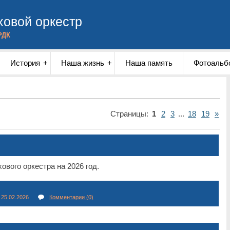
овой оркестр
РДК
История
Наша жизнь
Наша память
Фотоальб
Страницы
:
1
2
3
...
18
19
»
ового оркестра на 2026 год.
25.02.2026
Комментарии (0)