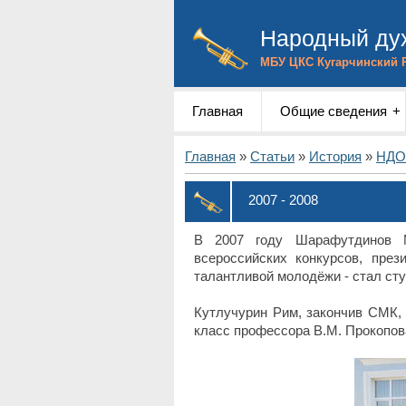
Народный дух
МБУ ЦКС Кугарчинский 
Главная
Общие сведения
Главная
»
Статьи
»
История
»
НДО 
2007 - 2008
В 2007 году Шарафутдинов М
всероссийских конкурсов, през
талантливой молодёжи - стал ст
Кутлучурин Рим, закончив СМК,
класс профессора В.М. Прокопов