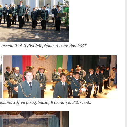
 имени Ш.А.Худайдбердина, 4 октября 2007
рание к Дню республики, 9 октября 2007 года