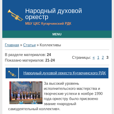
Народный духовой
оркестр
МБУ ЦКС Кугарчинский РДК
MENU
Главная
»
Статьи
» Коллективы
В разделе материалов
:
24
Страницы
:
«
1
2
3
Показано материалов
:
21-24
Народный духовой оркестр Кугарчинского РДК
За высокий уровень
исполнительского мастерства и
творческие успехи в ноябре 1990
года оркестру было присвоено
звание «народный
самодеятельный коллектив».