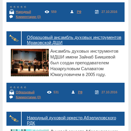
Народный
559
РФ
27.10.2016
Комментарии (0)
Образцовый ансамбль духовых инструментов
Мраковской ДШИ
Ансамбль духовых инструментов
МДШИ имени Зайнаб Биишевой
был создан преподавателем
Назаргуловым Салаватом
Юмагуловичем в 2005 году.
Образцовый
531
РФ
27.10.2016
Комментарии (0)
Народный духовой оркестр Абзелиловского
РДК