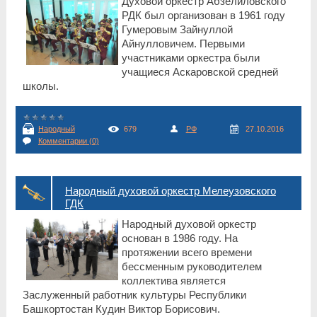
Духовой оркестр Абзелиловского
РДК был организован в 1961 году
Гумеровым Зайнуллой
Айнулловичем. Первыми
участниками оркестра были
учащиеся Аскаровской средней
школы.
Народный
679
РФ
27.10.2016
Комментарии (0)
Народный духовой оркестр Мелеузовского
ГДК
Народный духовой оркестр
основан в 1986 году. На
протяжении всего времени
бессменным руководителем
коллектива является
Заслуженный работник культуры Республики
Башкортостан Кудин Виктор Борисович.