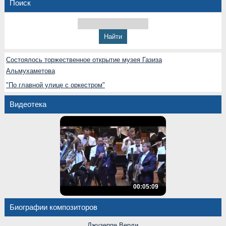
Поиск
Состоялось торжественное открытие музея Газиза
Альмухаметова
"По главной улице с оркестром"
Видеотека
00:05:09
Биографии композиторов
Джузеппе Верди