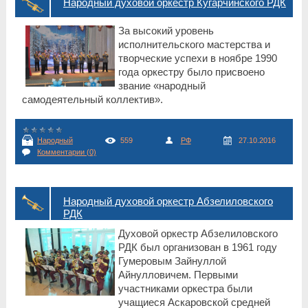
Народный духовой оркестр Кугарчинского РДК
За высокий уровень
исполнительского мастерства и
творческие успехи в ноябре 1990
года оркестру было присвоено
звание «народный
самодеятельный коллектив».
Народный
559
РФ
27.10.2016
Комментарии (0)
Народный духовой оркестр Абзелиловского
РДК
Духовой оркестр Абзелиловского
РДК был организован в 1961 году
Гумеровым Зайнуллой
Айнулловичем. Первыми
участниками оркестра были
учащиеся Аскаровской средней