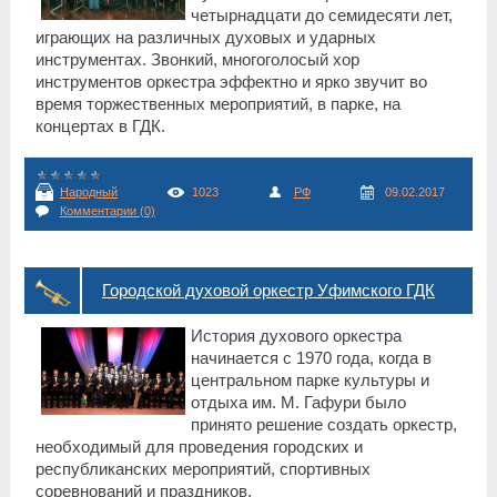
четырнадцати до семидесяти лет,
играющих на различных духовых и ударных
инструментах. Звонкий, многоголосый хор
инструментов оркестра эффектно и ярко звучит во
время торжественных мероприятий, в парке, на
концертах в ГДК.
Народный
1023
РФ
09.02.2017
Комментарии (0)
Городской духовой оркестр Уфимского ГДК
История духового оркестра
начинается с 1970 года, когда в
центральном парке культуры и
отдыха им. М. Гафури было
принято решение создать оркестр,
необходимый для проведения городских и
республиканских мероприятий, спортивных
соревнований и праздников.