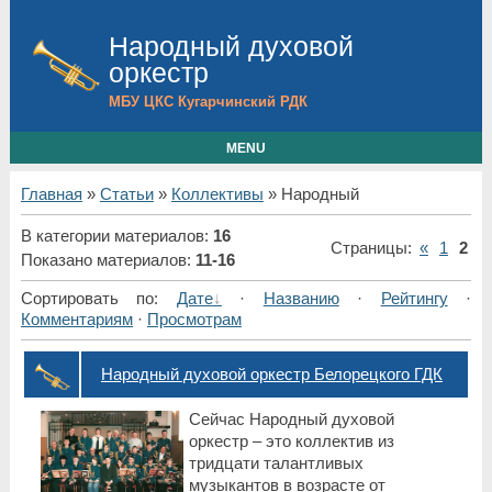
Народный духовой
оркестр
МБУ ЦКС Кугарчинский РДК
MENU
Главная
»
Статьи
»
Коллективы
» Народный
В категории материалов
:
16
Страницы
:
«
1
2
Показано материалов
:
11-16
Сортировать по
:
Дате
·
Названию
·
Рейтингу
·
Комментариям
·
Просмотрам
Народный духовой оркестр Белорецкого ГДК
Сейчас Народный духовой
оркестр – это коллектив из
тридцати талантливых
музыкантов в возрасте от