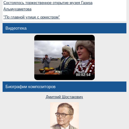
Состоялось торжественное открытие музея Газиза
Альмухаметова
"По главной улице с оркестром"
Видеотека
00:02:54
Биографии композиторов
Дмитрий Шостакович