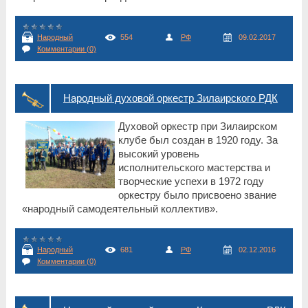
Народный
554
РФ
09.02.2017
Комментарии (0)
Народный духовой оркестр Зилаирского РДК
Духовой оркестр при Зилаирском
клубе был создан в 1920 году. За
высокий уровень
исполнительского мастерства и
творческие успехи в 1972 году
оркестру было присвоено звание
«народный самодеятельный коллектив».
Народный
681
РФ
02.12.2016
Комментарии (0)