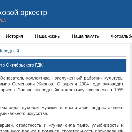
овой оркестр
РДК
История
Наша жизнь
Наша память
Фотоальб
Народный
тр Октябрьского ГДК
 Основатель коллектива - заслуженный работник культуры
имир Семенович Жирнов. С апреля 2004 года руководит
арисов. Звание «народный» коллективу присвоено в 1959
ропаганда духовой музыки и воспитание подрастающего
узыкального искусства.
аршей, страстность и жгучая сила танго, улыбчивость и
старинного вальса и романса, трогательность произведений