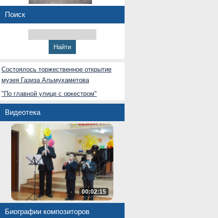
Поиск
Состоялось торжественное открытие
музея Газиза Альмухаметова
"По главной улице с оркестром"
Видеотека
00:02:15
Биографии композиторов