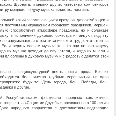
вского, Шуберта, и многих других известных композиторов
итру мощного по духу музыкального коллектива.
большой яркий запоминающийся праздник для октябрьцев и
тся постоянным украшением городских праздников, маршей,
лько способствует атмосфере праздника, но и сближает
ыку в исполнении духового оркестра и танцуют под эту
и не задумываются о том титаническом труде, что стоит за
 Если верить словам музыкантов, то они по-настоящему
огда их музыка доходит до слушателя, и когда их мысли и
ни влюблены в духовую музыку и с радостью делятся этой
бовано в социокультурной деятельности города. Без их
 обходится большинство клубных мероприятий, ни одно
мероприятие будь то: День города, День Победы, День
здники и другие.
 Республиканском фестивале народных коллективов
о творчества «Соцветие Дружбы», посвященного 100-летию
 Дома народного творчества с достоинством подтвердил