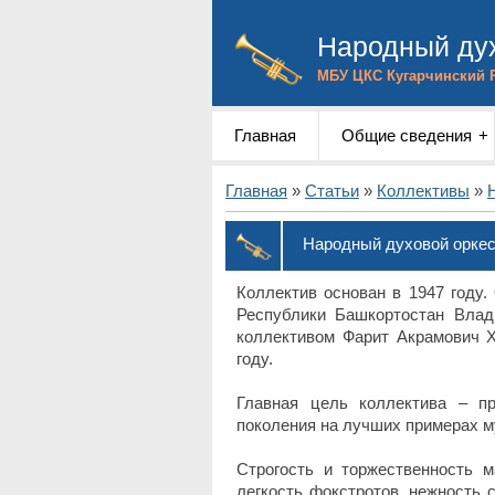
Народный дух
МБУ ЦКС Кугарчинский 
Главная
Общие сведения
Главная
»
Статьи
»
Коллективы
»
Народный духовой оркес
Коллектив основан в 1947 году.
Республики Башкортостан Влад
коллективом Фарит Акрамович Х
году.
Главная цель коллектива – п
поколения на лучших примерах м
Строгость и торжественность м
легкость фокстротов, нежность 