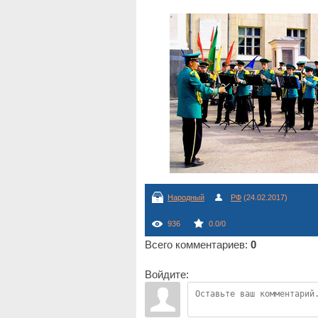
Народный
РФ
(24.02.2017)
936
0.0
/
0
Всего комментариев
:
0
Войдите: