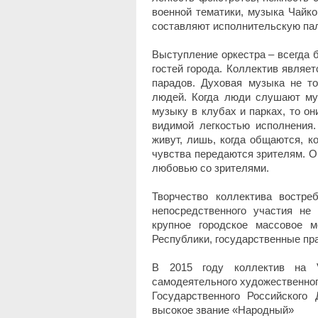
военной тематики, музыка Чайко
составляют исполнительскую пал
Выступление оркестра – всегда 
гостей города. Коллектив являе
парадов. Духовая музыка не то
людей. Когда люди слушают муз
музыку в клубах и парках, то он
видимой легкостью исполнения.
живут, лишь, когда общаются, к
чувства передаются зрителям. О
любовью со зрителями.
Творчество коллектива востре
непосредственного участия не
крупное городское массовое 
Республики, государственные пра
В 2015 году коллектив на V
самодеятельного художественног
Государственного Российского
высокое звание «Народный»