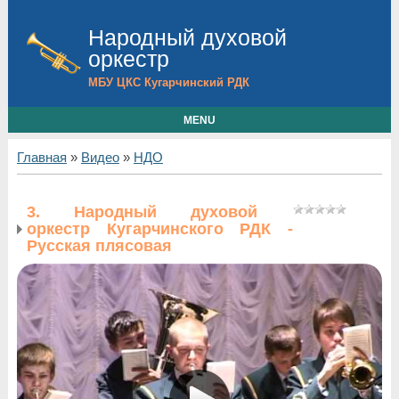
Народный духовой
оркестр
МБУ ЦКС Кугарчинский РДК
MENU
Главная
»
Видео
»
НДО
3. Народный духовой
оркестр Кугарчинского РДК -
Русская плясовая