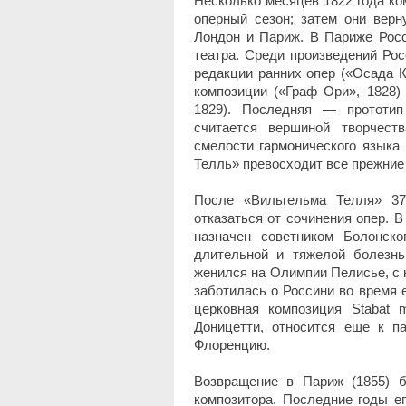
Несколько месяцев 1822 года ко
оперный сезон; затем они верн
Лондон и Париж. В Париже Росс
театра. Среди произведений Рос
редакции ранних опер («Осада К
композиции («Граф Ори», 1828)
1829). Последняя — прототи
считается вершиной творчеств
смелости гармонического языка
Телль» превосходит все прежние
После «Вильгельма Телля» 37
отказаться от сочинения опер. 
назначен советником Болонско
длительной и тяжелой болезнь
женился на Олимпии Пелисье, с 
заботилась о Россини во время е
церковная композиция Stabat 
Доницетти, относится еще к п
Флоренцию.
Возвращение в Париж (1855) б
композитора. Последние годы е