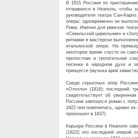
В 1815 Россини по приглашению
отправился в Неаполь, чтобы з
руководителя театра Сан-Карло
оперы; одновременно он выполня
Рима. Именно для римских теат
«Севильский цирюльник» и «Зол
ритмами и мастерски выполненн
итальянской опере. На премье
некоторое время спустя он снис
прелестная и трогательная ска
песенки в народном духе и з
принцессе (музыка арии заимств
Среди серьезных опер Россини
«Отелло» (1816); последний, тр
свидетельствует об уверенном
Россини завязался роман с попу
1822 они поженились, однако их
произошел в 1837).
Карьера Россини в Неаполе заве
(1822); его последней оперой, 