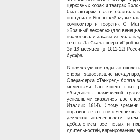
церковных хорах и театрах Болон
был автором шести обаятельны
поступил в Болонский музыкальн
композитор и теоретик С. Мат
«Брачный вексель» (для венециан
последовали заказы из Болоньи,
театра Ла Скала опера «Пробный
За 16 месяцев (в 1811-12) Росс
буффа.
В последующие годы активность
оперы, завоевавшие междунаро
Опера-сериа «Танкред» богата 
моментами блестящего оркест
объединены комический гроте
успешными оказались две опер
Италии», 1814). К тому времени
поразившее его современников з
усиления интенсивности путем
добавлением все новых и нов
длительностей, варьированием а