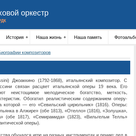
овой оркестр
РДК
История
Наша жизнь
Наша память
Фотоальб
Биографии композиторов
ni) Джоаккино (1792-1868), итальянский композитор. С
ссини связан расцвет итальянской оперы 19 века. Его
ют неистощимое мелодическое богатство, меткость,
ктеристик. Обогатил реалистическим содержанием оперу-
 которой — его «Севильский цирюльник» (1816). Оперы:
льянка в Алжире» (обе 1813), «Отелло» (1816), «Золушка»,
а» (обе 1817), «Семирамида» (1823), «Вильгельм Телль»
мантической оперы).
ства обучался игре на разных инструментах и пению; пел в