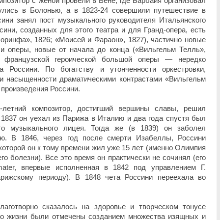
мпозитор с женой провели в Вене, где Барбайя организовал
улись в Болонью, а в 1823-24 совершили путешествие в
ини занял пост музыкального руководителя Итальянского
сини, созданных для этого театра и для Гранд-опера, есть
оринфа», 1826; «Моисей и Фараон», 1827), частично новые
 и оперы, новые от начала до конца («Вильгельм Телль»,
п французской героической большой оперы — нередко
а Россини. По богатству и утонченности оркестровки,
 и насыщенности драматическими контрастами «Вильгельм
 произведения Россини.
-летний композитор, достигший вершины славы, решил
В 1837 он уехал из Парижа в Италию и два года спустя был
го музыкального лицея. Тогда же (в 1839) он заболел
ю. В 1846, через год после смерти Изабеллы, Россини
которой он к тому времени жил уже 15 лет (именно Олимпия
го болезни). Все это время он практически не сочинял (его
mater, впервые исполненная в 1842 под управлением Г.
арижскому периоду). В 1848 чета Россини переехала во
лаготворно сказалось на здоровье и творческом тонусе
го жизни были отмечены созданием множества изящных и