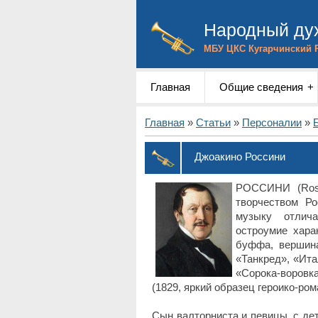
Народный дух
МБУ ЦКС Кугарчинский 
Главная
Общие сведения
Главная
»
Статьи
»
Персоналии
»
Джоакино Россини
РОССИНИ (Rossi
творчеством Ро
музыку отлича
остроумие хара
буффа, вершина
«Танкред», «Ита
«Сорока-воровк
(1829, яркий образец героико-ро
Сын валторниста и певицы, с дет