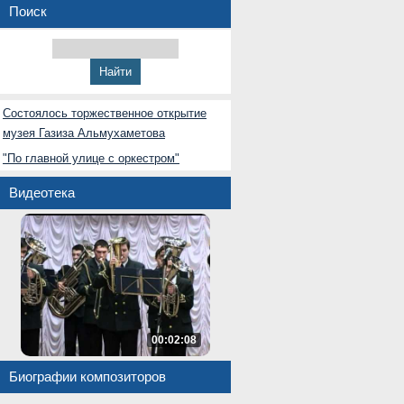
Поиск
Состоялось торжественное открытие
музея Газиза Альмухаметова
"По главной улице с оркестром"
Видеотека
00:02:08
Биографии композиторов