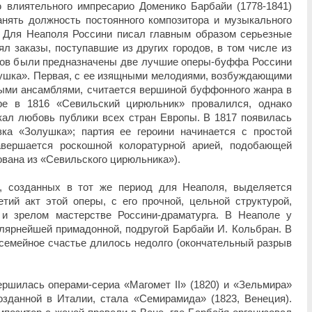
 влиятельного импресарио Доменико Барбайи (1778-1841)
анять должность постоянного композитора и музыкального
. Для Неаполя Россини писал главным образом серьезные
л заказы, поступавшие из других городов, в том числе из
ров были предназначены две лучшие оперы-буффа Россини
ушка». Первая, с ее изящными мелодиями, возбуждающими
ыми ансамблями, считается вершиной буффонного жанра в
ре в 1816 «Севильский цирюльник» провалился, однако
кал любовь публики всех стран Европы. В 1817 появилась
зка «Золушка»; партия ее героини начинается с простой
авершается роскошной колоратурной арией, подобающей
ована из «Севильского цирюльника»).
, созданных в тот же период для Неаполя, выделяется
етий акт этой оперы, с его прочной, цельной структурой,
 и зрелом мастерстве Россини-драматурга. В Неаполе у
лярнейшей примадонной, подругой Барбайи И. Кольбран. В
 семейное счастье длилось недолго (окончательный разрыв
ршилась операми-сериа «Магомет II» (1820) и «Зельмира»
созданной в Италии, стала «Семирамида» (1823, Венеция).