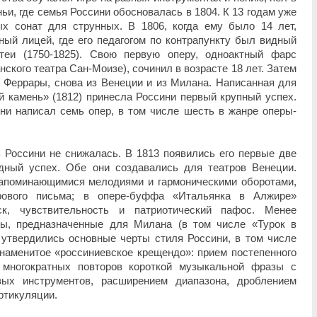
ьи, где семья Россини обосновалась в 1804. К 13 годам уже
х сонат для струнных. В 1806, когда ему было 14 лет,
ый лицей, где его педагогом по контрапункту был видный
теи (1750-1825). Свою первую оперу, одноактный фарс
ского театра Сан-Моизе), сочинил в возрасте 18 лет. Затем
 Феррары, снова из Венеции и из Милана. Написанная для
 камень» (1812) принесла Россини первый крупный успех.
ини написал семь опер, в том числе шесть в жанре оперы-
 Россини не снижалась. В 1813 появились его первые две
дный успех. Обе они создавались для театров Венеции.
запоминающимися мелодиями и гармоническими оборотами,
рового письма; в опере-буффа «Итальянка в Алжире»
ск, чувствительность и патриотический пафос. Менее
ы, предназначенные для Милана (в том числе «Турок в
 утвердились основные черты стиля Россини, в том числе
наменитое «россиниевское крещендо»: прием постепенного
 многократных повторов короткой музыкальной фразы с
ых инструментов, расширением диапазона, дроблением
ртикуляции.