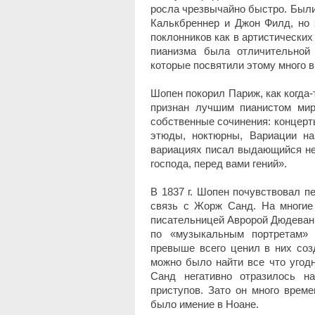
росла чрезвычайно быстро. Были 
Калькбреннер и Джон Филд, но
поклонников как в артистических
пианизма была отличительной 
которые посвятили этому много 
Шопен покорил Париж, как когда-
признан лучшим пианистом ми
собственные сочинения: концерт
этюды, ноктюрны, Вариации н
вариациях писал выдающийся не
господа, перед вами гений».
В 1837 г. Шопен почувствовал п
связь с Жорж Санд. На многие
писательницей Авророй Дюдеван
по «музыкальным портретам» 
превыше всего ценил в них соз
можно было найти все что угод
Санд негативно отразилось н
приступов. Зато он много време
было имение в Ноане.