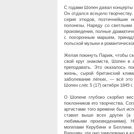
С годами Шопен давал концерты в
Он отдался всецело творчеству.
серия этюдов, поэтичнейшие 
полонезы. Наряду со светлыми 
произведения, полные драматичес
с похоронным маршем, принад
польской музыки и романтическог
Желая покинуть Париж, чтобы см
свой круг знакомств, Шопен в 
преподавать. Это оказалось по
жизнь, сырой британский клима
заболевание лёгких, — всё это
Шопен слёг. 5 (17) октября 1849 г.
О Шопене глубоко скорбил вес
поклонников его творчества. Со
артистами того времени был ис
ставил выше всех других (а
любимыми произведениями). 
могилами Керубини и Беллини.
Варшаву, где оно замуровано в к