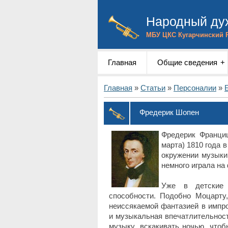
Народный дух
МБУ ЦКС Кугарчинский 
Главная
Общие сведения
Главная
»
Статьи
»
Персоналии
»
Фредерик Шопен
Фредерик Франци
марта) 1810 года 
окружении музыки.
немного играла на
Уже в детские 
способности. Подобно Моцарту
неиссякаемой фантазией в импр
и музыкальная впечатлительност
музыку, вскакивать ночью, что