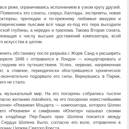
се реже, ограничиваясь исполнением в узком кругу друзей.
 Появились его сонаты, скерцо, баллады, экспромты, новая
ноктюрны, прелюдии и по-прежнему любимые мазурки и
лирическими пьесами всё чаще из-под его пера выходили
кой глубины, а нередко и трагизма. Такова Вторая соната,
лежащая к числу высших достижений композитора, всей
о искусства в целом.
енить обстановку после разрыва с Жорж Санд и расширить
апреле 1848 г. отправился в Лондон — концертировать и
следним его путешествием. Успех, нервная, напряженная
т, а главное, периодически обострявшееся хроническое
 окончательно подорвало его силы. Вернувшись в Париж,
 его не стало.
ь музыкальный мир. На его похороны собрались тысячи
гласно желанию покойного, на его похоронах известнейшими
полнен «Реквием» Моцарта — композитора, которого Шопен
 его «Реквием» и симфонию «Юпитер» называл своими
На кладбище Пер-Лашез прах Шопена покоится между
 Сердце Шопена было, согласно его воле, отправлено в
олонну Церкви Святого Креста.