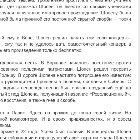
льской землей. Трогательно простился с ним его учитель
ы, где проезжал Шопен, он вместе со своими учениками
случая написанное им хоровое произведение. Шопену было
иной была причиной его постоянной скрытой скорби — тоски
ый ему в Вене, Шопен решил начать там свои концерты.
, ему так и не удалось дать самостоятельный концерт, а
 его произведения только бесплатно.
ревожная весть. В Варшаве началось восстание против
изованное польскими патриотами. Шопен решил прервать
Польшу. В дороге Шопена настигло потрясшее его известие:
его руководители брошены в тюрьмы, сосланы в Сибирь. С
х родины непосредственно был связан созданный ещё до
тый этюд Шопена, получивший название «Революционный».
 восстания, а также гнев и скорбь.
л в Париж. Здесь он прожил до конца своей жизни. Но
ной композитора. И в своих привязанностях, и в своем
яком.
ариже в 22 года. Успех был полный. В концертах Шопен
ольской колонии и французской аристократии слава Шопена