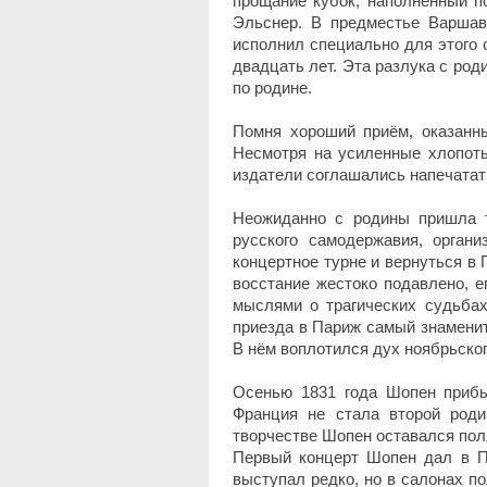
прощание кубок, наполненный по
Эльснер. В предместье Варшав
исполнил специально для этого 
двадцать лет. Эта разлука с род
по родине.
Помня хороший приём, оказанн
Несмотря на усиленные хлопоты
издатели соглашались напечатать
Неожиданно с родины пришла т
русского самодержавия, орган
концертное турне и вернуться в 
восстание жестоко подавлено, 
мыслями о трагических судьба
приезда в Париж самый знамени
В нём воплотился дух ноябрьского
Осенью 1831 года Шопен прибы
Франция не стала второй роди
творчестве Шопен оставался пол
Первый концерт Шопен дал в П
выступал редко, но в салонах п