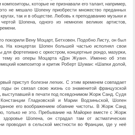
композиторы, которые не признавали его талант, например,
 это не мешало Шопену приобрести множество преданных
 кругах, так и в обществе. Любовь к преподаванию музыки и
чертой Шопена, одного из немногих великих артистов,
времени.
то покорили Вену Моцарт, Бетховен. Подобно Листу, он был
ра. На концертах Шопен большей частью исполнял свои
ы для фортепиано с оркестром, концертные рондо, мазурки,
а тему из оперы Моцарта «Дон Жуан». Именно об этих
мецкий композитор и критик Роберт Шуман: «Шапки долой,
ервый приступ болезни легких. С этим временем совпадает
 годы он связал свою жизнь со знаменитой французской
, выступавшей в печати под псевдонимом Жорж Санд. Судя
Констанции Гладковской и Марии Водзиньской, Шопен
данное его воображением обаяние чистоты. В Жорж Санд
но, только не это. Пребывание на Майорке вместе с Жорж
а здоровье Шопена, он страдал там от астматических
ни проводил в сельской местности во Франции, где у неё