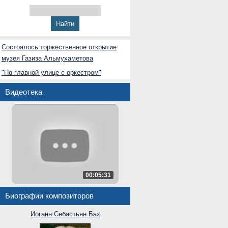
Состоялось торжественное открытие
музея Газиза Альмухаметова
"По главной улице с оркестром"
Видеотека
00:05:31
Биографии композиторов
Иоганн Себастьян Бах