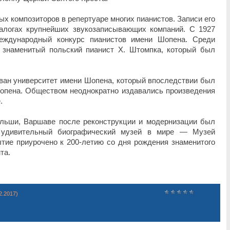
х композиторов в репертуаре многих пианистов. Записи его
алогах крупнейших звукозаписывающих компаний. С 1927
еждународный конкурс пианистов имени Шопена. Среди
 знаменитый польский пианист Х. Штомпка, который был
ван университет имени Шопена, который впоследствии был
опена. Обществом неоднократно издавались произведения
.
ольши, Варшаве после реконструкции и модернизации был
 удивительный биографический музей в мире — Музей
тие приурочено к 200-летию со дня рождения знаменитого
та.
2.2017)