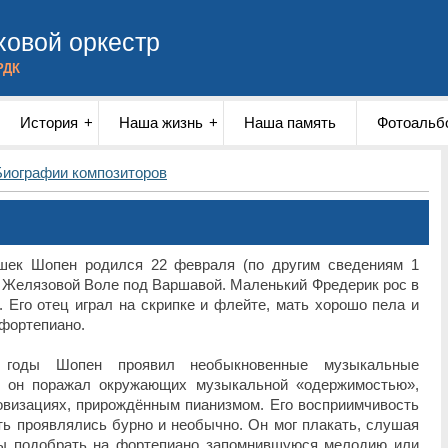
овой оркестр
РДК
История
Наша жизнь
Наша память
Фотоальб
Биографии композиторов
шек Шопен родился 22 февраля (по другим сведениям 1
в Желязовой Воле под Варшавой. Маленький Фредерик рос в
 Его отец играл на скрипке и флейте, мать хорошо пела и
 фортепиано.
годы Шопен проявил необыкновенные музыкальные
, он поражал окружающих музыкальной «одержимостью»,
овизациях, прирождённым пианизмом. Его восприимчивость
ь проявлялись бурно и необычно. Он мог плакать, слушая
бы подобрать на фортепиано запомнившуюся мелодию или