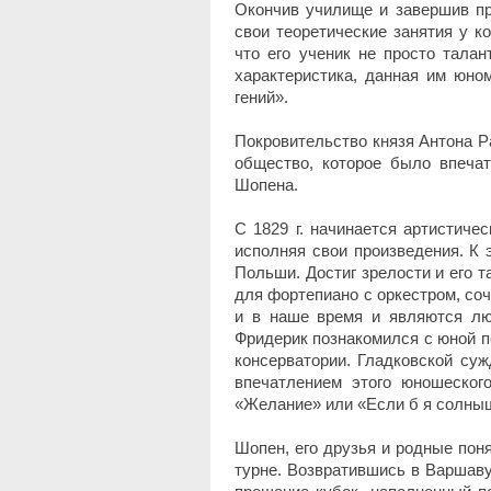
Окончив училище и завершив пр
свои теоретические занятия у к
что его ученик не просто талан
характеристика, данная им юно
гений».
Покровительство князя Антона Р
общество, которое было впеча
Шопена.
С 1829 г. начинается артистиче
исполняя свои произведения. К
Польши. Достиг зрелости и его 
для фортепиано с оркестром, соч
и в наше время и являются лю
Фридерик познакомился с юной п
консерватории. Гладковской су
впечатлением этого юношеско
«Желание» или «Если б я солныш
Шопен, его друзья и родные пон
турне. Возвратившись в Варшаву,