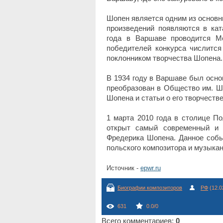
Шопен является одним из основны
произведений появляются в кат
года в Варшаве проводится М
победителей конкурса числится
поклонником творчества Шопена.
В 1934 году в Варшаве был осно
преобразован в Общество им. Ш
Шопена и статьи о его творчестве
1 марта 2010 года в столице П
открыт самый современный и
Фредерика Шопена. Данное собы
польского композитора и музыкан
Источник -
epwr.ru
Биографии композиторов
РФ
(12.0
631
0.0
/
0
Всего комментариев
:
0