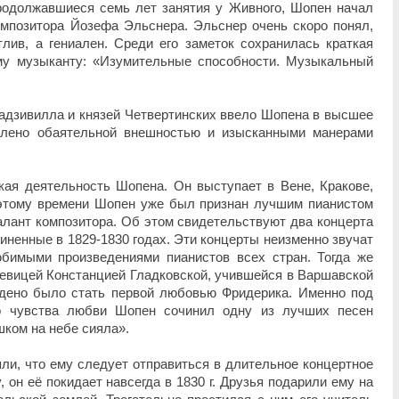
одолжавшиеся семь лет занятия у Живного, Шопен начал
омпозитора Йозефа Эльснера. Эльснер очень скоро понял,
тлив, а гениален. Среди его заметок сохранилась краткая
му музыканту: «Изумительные способности. Музыкальный
адзивилла и князей Четвертинских ввело Шопена в высшее
тлено обаятельной внешностью и изысканными манерами
ская деятельность Шопена. Он выступает в Вене, Кракове,
 этому времени Шопен уже был признан лучшим пианистом
талант композитора. Об этом свидетельствуют два концерта
иненные в 1829-1830 годах. Эти концерты неизменно звучат
бимыми произведениями пианистов всех стран. Тогда же
евицей Констанцией Гладковской, учившейся в Варшавской
ждено было стать первой любовью Фридерика. Именно под
го чувства любви Шопен сочинил одну из лучших песен
ком на небе сияла».
яли, что ему следует отправиться в длительное концертное
 он её покидает навсегда в 1830 г. Друзья подарили ему на