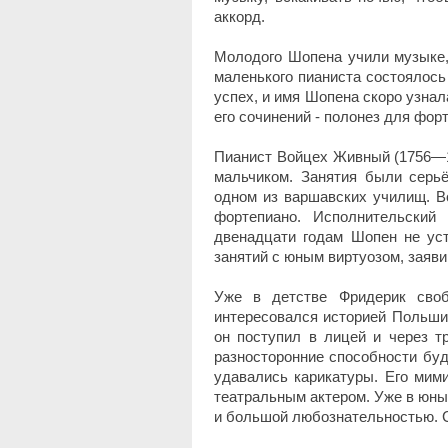
аккорд.
Молодого Шопена учили музыке,
маленького пианиста состоялось
успех, и имя Шопена скоро узнал
его сочинений - полонез для фор
Пианист Войцех Живный (1756—18
мальчиком. Занятия были серьё
одном из варшавских училищ. 
фортепиано. Исполнительский
двенадцати годам Шопен не ус
занятий с юным виртуозом, заяви
Уже в детстве Фридерик сво
интересовался историей Польши,
он поступил в лицей и через т
разносторонние способности бу
удавались карикатуры. Его мими
театральным актером. Уже в юны
и большой любознательностью. С