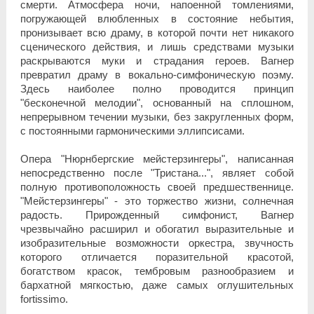
смерти. Атмосфера ночи, напоенной томлениями,
погружающей влюбленных в состояние небытия,
пронизывает всю драму, в которой почти нет никакого
сценического действия, и лишь средствами музыки
раскрываются муки и страдания героев. Вагнер
превратил драму в вокально-симфоническую поэму.
Здесь наиболее полно проводится принцип
"бесконечной мелодии", основанный на сплошном,
непрерывном течении музыки, без закругленных форм,
с постоянными гармоническими эллипсисами.
Опера "Нюрнбергские мейстерзингеры", написанная
непосредственно после "Тристана...", являет собой
полную противоположность своей предшественнице.
"Мейстерзингеры" - это торжество жизни, солнечная
радость. Прирожденный симфонист, Вагнер
чрезвычайно расширил и обогатил выразительные и
изобразительные возможности оркестра, звучность
которого отличается поразительной красотой,
богатством красок, тембровым разнообразием и
бархатной мягкостью, даже самых оглушительных
fortissimo.