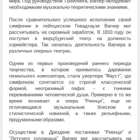
мира. Под руководством Т.Вейлинга, Вагнер овладевает
необходимыми муызкально-теоритическими знаниями.
После сравнительного успешного исполнения своей
симфонии в лейпцигском Гевадхаузе Вагнер мог
рассчитывать на скромный заработок. В 1833 году он
поступил в вюрцбургский театр на должность
хормейстера. Так началась деятельность Вагнера в
различных оперных театрах.
Одним из первых произведений раннего периода
творчества, в котором проявилось дарование
гениального композитора, стала увертюра "Фауст", где
симфонизм сочетается со строгой классической
формой, неотразимый пафос - с тонкими
переживаниями человеческой души. Примерно в то же
время возникает и опера "Риенци", еще не
отличающаяся музыкальным блеском и
стилистической новизной, а также рельефными,
продуманными образами.
Осуществив в Дрездене постановки "Риенци" и
"Летучего голландца" Вагнер мог рассчитывать на