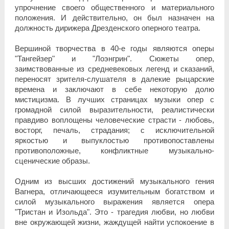
упрочнение своего общественного и материального
положения. И действительно, он был назначен на
должность дирижера Дрезденского оперного театра.
Вершиной творчества в 40-е годы являются оперы
"Тангейзер" и "Лоэнгрин". Сюжеты опер,
заимствованные из средневековых легенд и сказаний,
переносят зрителя-слушателя в далекие рыцарские
времена и заключают в себе некоторую долю
мистицизма. В лучших страницах музыки опер с
громадной силой выразительности, реалистически
правдиво воплощены человеческие страсти - любовь,
восторг, печаль, страдания; с исключительной
яркостью и выпуклостью противопоставлены
противоположные, конфликтные музыкально-
сценические образы.
Одним из высших достижений музыкального гения
Вагнера, отличающееся изумительным богатством и
силой музыкального выражения является опера
"Тристан и Изольда". Это - трагедия любви, но любви
вне окружающей жизни, жаждущей найти успокоение в