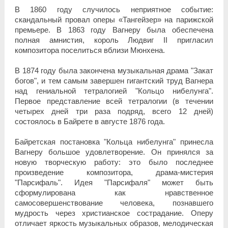
В 1860 году случилось неприятное событие:
скандальный провал оперы «Тангейзер» на парижской
премьере. В 1863 году Вагнеру была обеспечена
полная амнистия, король Людвиг II пригласил
композитора поселиться вблизи Мюнхена.
В 1874 году была закончена музыкальная драма "Закат
богов", и тем самым завершен гигантский труд Вагнера
над гениальной тетралогией "Кольцо нибелунга".
Первое представление всей тетралогии (в течении
четырех дней три раза подряд, всего 12 дней)
состоялось в Байрете в августе 1876 года.
Байретская постановка "Кольца нибелунга" принесла
Вагнеру большое удовлетворение. Он принялся за
новую творческую работу: это было последнее
произведение композитора, драма-мистерия
"Парсифаль". Идея "Парсифаля" может быть
сформулирована как нравственное
самосовершенствование человека, познавшего
мудрость через христианское сострадание. Оперу
отличает яркость музыкальных образов, мелодическая