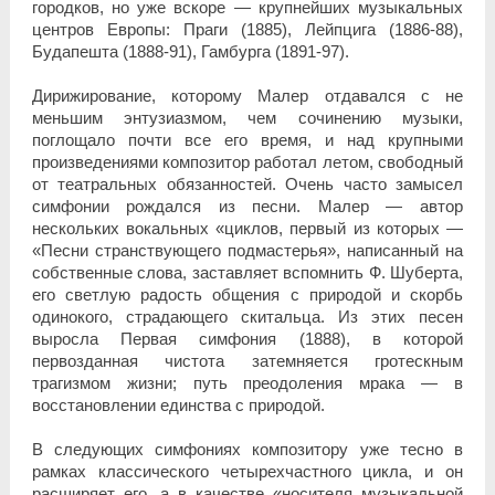
городков, но уже вскоре — крупнейших музыкальных
центров Европы: Праги (1885), Лейпцига (1886-88),
Будапешта (1888-91), Гамбурга (1891-97).
Дирижирование, которому Малер отдавался с не
меньшим энтузиазмом, чем сочинению музыки,
поглощало почти все его время, и над крупными
произведениями композитор работал летом, свободный
от театральных обязанностей. Очень часто замысел
симфонии рождался из песни. Малер — автор
нескольких вокальных «циклов, первый из которых —
«Песни странствующегo подмастерья», написанный на
собственные слова, заставляет вспомнить Ф. Шуберта,
его светлую радость общения с природой и скорбь
одинокого, страдающего скитальца. Из этих песен
выросла Первая симфония (1888), в которой
первозданная чистота затемняется гротескным
трагизмом жизни; путь преодоления мрака — в
восстановлении единства с природой.
В следующих симфониях композитору уже тесно в
рамках классического четырехчастного цикла, и он
расширяет его, а в качестве «носителя музыкальной