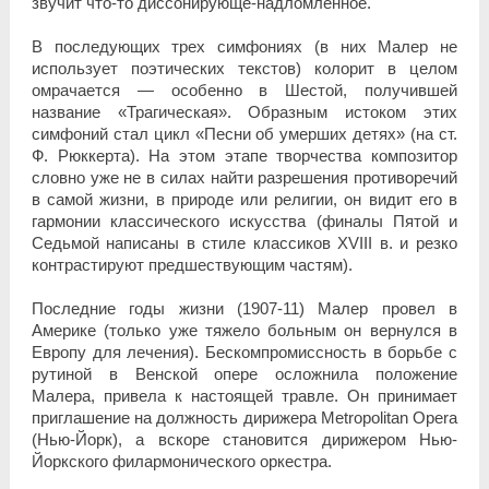
звучит что-то диссонирующе-надломленное.
В последующих трех симфониях (в них Малер не
использует поэтических текстов) колорит в целом
омрачается — особенно в Шестой, получившей
название «Трагическая». Образным истоком этих
симфоний стал цикл «Песни об умерших детях» (на ст.
Ф. Рюккерта). На этом этапе творчества композитор
словно уже не в силах найти разрешения противоречий
в самой жизни, в природе или религии, он видит его в
гармонии классического искусства (финалы Пятой и
Седьмой написаны в стиле классиков XVIII в. и резко
контрастируют предшествующим частям).
Последние годы жизни (1907-11) Малер провел в
Америке (только уже тяжело больным он вернулся в
Европу для лечения). Бескомпромиссность в борьбе с
рутиной в Венской опере осложнила положение
Малера, привела к настоящей травле. Он принимает
приглашение на должность дирижера Metropolitan Opera
(Нью-Йорк), а вскоре становится дирижером Нью-
Йоркского филармонического оркестра.