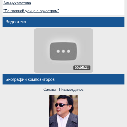
Альмухаметова
"По главной улице с оркестром"
Видеотека
00:05:31
Биографии композиторов
Салават Низаметдинов