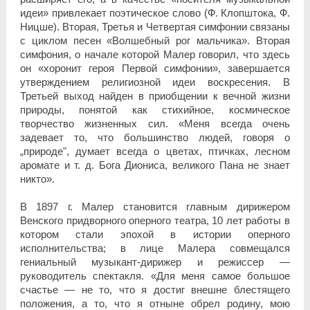
идеи» привлекает поэтическое слово (Ф. Клопштока, Ф.
Ницше). Вторая, Третья и Четвертая симфонии связаны
с циклом песен «Волшебный рог мальчика». Вторая
симфония, о начале которой Малер говорил, что здесь
он «хоронит героя Первой симфонии», завершается
утверждением религиозной идеи воскресения. В
Третьей выход найден в приобщении к вечной жизни
природы, понятой как стихийное, космическое
творчество жизненных сил. «Меня всегда очень
задевает то, что большинство людей, говоря о
„природе", думает всегда о цветах, птичках, лесном
аромате и т. д. Бога Диониса, великого Пана не знает
никто».
В 1897 г. Малер становится главным дирижером
Венского придворного оперного театра, 10 лет работы в
котором стали эпохой в истории оперного
исполнительства; в лице Малера совмещался
гениальный музыкант-дирижер и режиссер —
руководитель спектакля. «Для меня самое большое
счастье — не то, что я достиг внешне блестящего
положения, а то, что я отныне обрел родину, мою