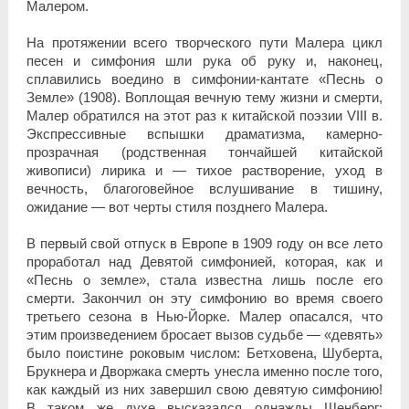
Малером.
На протяжении всего творческого пути Малера цикл
песен и симфония шли рука об руку и, наконец,
сплавились воедино в симфонии-кантате «Песнь о
Земле» (1908). Воплощая вечную тему жизни и смерти,
Малер обратился на этот раз к китайской поэзии VIII в.
Экспрессивные вспышки драматизма, камерно-
прозрачная (родственная тончайшей китайской
живописи) лирика и — тихое растворение, уход в
вечность, благоговейное вслушивание в тишину,
ожидание — вот черты стиля позднего Малера.
В первый свой отпуск в Европе в 1909 году он все лето
проработал над Девятой симфонией, которая, как и
«Песнь о земле», стала известна лишь после его
смерти. Закончил он эту симфонию во время своего
третьего сезона в Нью-Йорке. Малер опасался, что
этим произведением бросает вызов судьбе — «девять»
было поистине роковым числом: Бетховена, Шуберта,
Брукнера и Дворжака смерть унесла именно после того,
как каждый из них завершил свою девятую симфонию!
В таком же духе высказался однажды Шенберг: