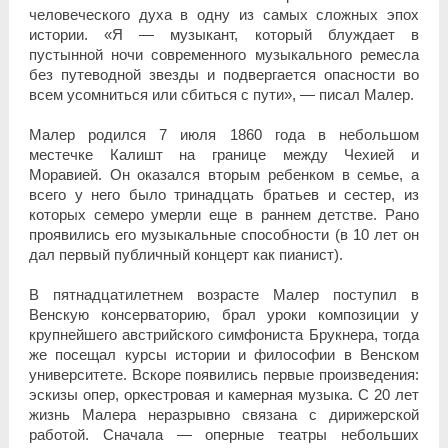
человеческого духа в одну из самых сложных эпох
истории. «Я — музыкант, который блуждает в
пустынной ночи современного музыкального ремесла
без путеводной звезды и подвергается опасности во
всем усомниться или сбиться с пути», — писал Малер.
Малер родился 7 июля 1860 года в небольшом
местечке Калишт на границе между Чехией и
Моравией. Он оказался вторым ребенком в семье, а
всего у него было тринадцать братьев и сестер, из
которых семеро умерли еще в раннем детстве. Рано
проявились его музыкальные способности (в 10 лет он
дал первый публичный концерт как пианист).
В пятнадцатилетнем возрасте Малер поступил в
Венскую консерваторию, брал уроки композиции у
крупнейшего австрийского симфониста Брукнера, тогда
же посещал курсы истории и философии в Венском
университете. Вскоре появились первые произведения:
эскизы опер, оркестровая и камерная музыка. С 20 лет
жизнь Малера неразрывно связана с дирижерской
работой. Сначала — оперные театры небольших