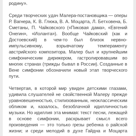
родину».
Среди творческих удач Малера-постановщика — оперы
Р. Вагнера, К. В. Глюка, В. А. Моцарта, Л. Бетховена, Б.
Сметаны, П. Чайковского («Пиковая дама», «Евгений
Онегин», «Иоланта»). Вообще Чайковский (как и
Достоевский) в чем-то был близок нервно-
импульсивному, взрывчатому темпераменту
австрийского композитора. Малер был и крупнейшим
симфоническим дирижером, гастролировавшим во
многих странах (трижды бывал в России). Созданные в
Вене симфонии обозначили новый этап творческого
пути.
Четвертая, в которой мир увиден детскими глазами,
удивила слушателей не свойственной Малеру прежде
уравновешенностью, стилизованным, неоклассическим
обликом и, казалось, безоблачной идилличностью
музыки. Но идиллия эта мнимая: текст песни, лежащей
в основе симфонии, раскрывает смысл всего
произведения — это только грезы ребенка о райской
жизни; и среди мелодий в духе Гайдна и Моцарта