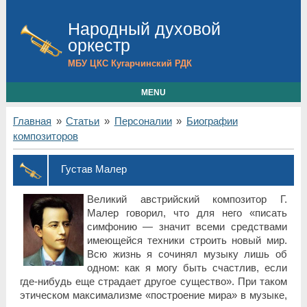
Народный духовой
оркестр
МБУ ЦКС Кугарчинский РДК
MENU
Главная
»
Статьи
»
Персоналии
»
Биографии
композиторов
Густав Малер
Великий австрийский композитор Г.
Малер говорил, что для него «писать
симфонию — значит всеми средствами
имеющейся техники строить новый мир.
Всю жизнь я сочинял музыку лишь об
одном: как я могу быть счастлив, если
где-нибудь еще страдает другое существо». При таком
этическом максимализме «построение мира» в музыке,