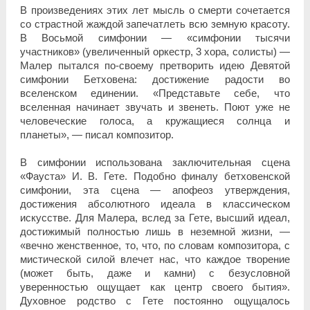
В произведениях этих лет мысль о смерти сочетается
со страстной жаждой запечатлеть всю земную красоту.
В Восьмой симфонии — «симфонии тысячи
участников» (увеличенный оркестр, 3 хора, солисты) —
Малер пытался по-своему претворить идею Девятой
симфонии Бетховена: достижение радости во
вселенском единении. «Представьте себе, что
вселенная начинает звучать и звенеть. Поют уже не
человеческие голоса, а кружащиеся солнца и
планеты», — писал композитор.
В симфонии использована заключительная сцена
«Фауста» И. В. Гете. Подобно финалу бетховенской
симфонии, эта сцена — апофеоз утверждения,
достижения абсолютного идеала в классическом
искусстве. Для Малера, вслед за Гете, высший идеал,
достижимый полностью лишь в неземной жизни, —
«вечно женственное, то, что, по словам композитора, с
мистической силой влечет нас, что каждое творение
(может быть, даже и камни) с безусловной
уверенностью ощущает как центр своего бытия».
Духовное родство с Гете постоянно ощущалось