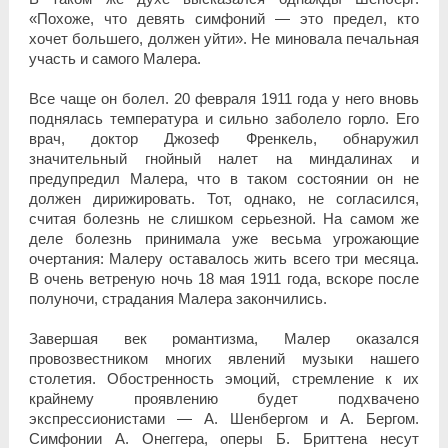
«Похоже, что девять симфоний — это предел, кто
хочет большего, должен уйти». Не миновала печальная
участь и самого Малера.
Все чаще он болел. 20 февраля 1911 года у него вновь
поднялась температура и сильно заболело горло. Его
врач, доктор Джозеф Френкель, обнаружил
значительный гнойный налет на миндалинах и
предупредил Малера, что в таком состоянии он не
должен дирижировать. Тот, однако, не согласился,
считая болезнь не слишком серьезной. На самом же
деле болезнь принимала уже весьма угрожающие
очертания: Малеру оставалось жить всего три месяца.
В очень ветреную ночь 18 мая 1911 года, вскоре после
полуночи, страдания Малера закончились.
Завершая век романтизма, Малер оказался
провозвестником многих явлений музыки нашего
столетия. Обостренность эмоций, стремление к их
крайнему проявлению будет подхвачено
экспрессионистами — А. Шенбергом и А. Бергом.
Симфонии А. Онеггера, оперы Б. Бриттена несут