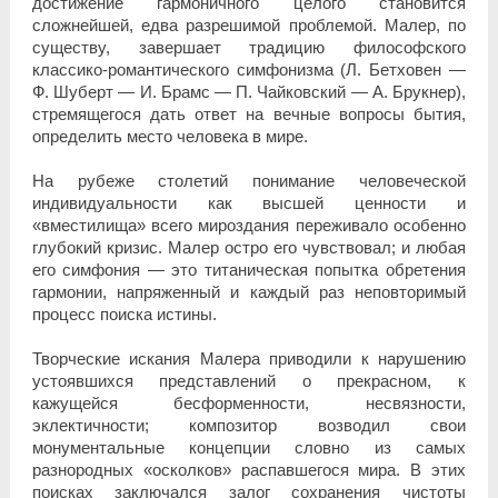
достижение гармоничного целого становится
сложнейшей, едва разрешимой проблемой. Малер, по
существу, завершает традицию философского
классико-романтического симфонизма (Л. Бетховен —
Ф. Шуберт — И. Брамс — П. Чайковский — А. Брукнер),
стремящегося дать ответ на вечные вопросы бытия,
определить место человека в мире.
На рубеже столетий понимание человеческой
индивидуальности как высшей ценности и
«вместилища» всего мироздания переживало особенно
глубокий кризис. Малер остро его чувствовал; и любая
его симфония — это титаническая попытка обретения
гармонии, напряженный и каждый раз неповторимый
процесс поиска истины.
Творческие искания Малера приводили к нарушению
устоявшихся представлений о прекрасном, к
кажущейся бесформенности, несвязности,
эклектичности; композитор возводил свои
монументальные концепции словно из самых
разнородных «осколков» распавшегося мира. В этих
поисках заключался залог сохранения чистоты