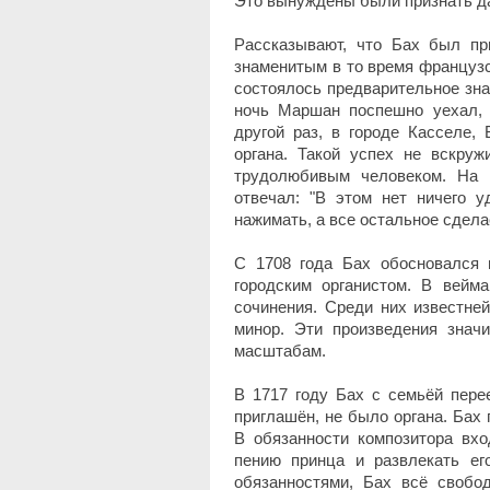
Это вынуждены были признать да
Рассказывают, что Бах был пр
знаменитым в то время француз
состоялось предварительное зна
ночь Маршан поспешно уехал, 
другой раз, в городе Касселе,
органа. Такой успех не вскруж
трудолюбивым человеком. На в
отвечал: "В этом нет ничего у
нажимать, а все остальное сделае
С 1708 года Бах обосновался
городским органистом. В вейм
сочинения. Среди них известне
минор. Эти произведения знач
масштабам.
В 1717 году Бах с семьёй пере
приглашён, не было органа. Бах
В обязанности композитора вхо
пению принца и развлекать ег
обязанностями, Бах всё свобо