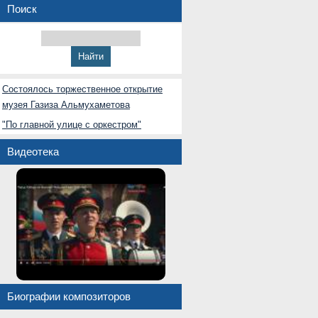
Поиск
Состоялось торжественное открытие
музея Газиза Альмухаметова
"По главной улице с оркестром"
Видеотека
Биографии композиторов