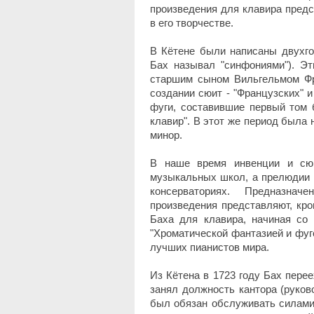
произведения для клавира пред
в его творчестве.
В Кётене были написаны двухго
Бах называл "синфониями"). Эт
старшим сыном Вильгельмом Фр
создании сюит - "Французских" и
фуги, составившие первый том 
клавир". В этот же период была 
минор.
В наше время инвенции и сю
музыкальных школ, а прелюдии и
консерваториях. Предназнач
произведения представляют, кро
Баха для клавира, начиная со
"Хроматической фантазией и фуг
лучших пианистов мира.
Из Кётена в 1723 году Бах перее
занял должность кантора (руков
был обязан обслуживать силами 