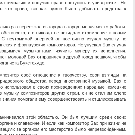
чил гимназию и получил право поступить в университет. Но
ь это право, так как нужно было добывать средства к
лько раз переезжал из города в город, меняя место работы.
обстановка, его никогда не покидало стремление к новым
 С неутомимой энергией он постоянно изучал музыку не
янских и французских композиторов. Не упускал Бах случая
ающимися музыкантами, изучить манеру их исполнения.
нег, молодой Бах отправился в другой город пешком, чтобы
органиста Букстехуде.
мпозитор своё отношение к творчеству, свои взгляды на
ридворного общества перед иностранной музыкой, Бах с
о использовал в своих произведениях народные немецкие
в музыку композиторов других стран, он не стал им слепо
е знания помогали ему совершенствовать и отшлифовывать
раничивался этой областью. Он был лучшим среди своих
ргане и клавесине. И если как композитор Бах при жизни не
изациях за органом его мастерство было непревзойдённым.