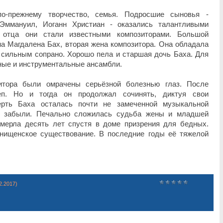
о-прежнему творчество, семья. Подросшие сыновья -
Эммануил, Иоганн Христиан - оказались талантливыми
 отца они стали известными композиторами. Большой
а Магдалена Бах, вторая жена композитора. Она обладала
 сильным сопрано. Хорошо пела и старшая дочь Баха. Для
ные и инструментальные ансамбли.
итора были омрачены серьёзной болезнью глаз. После
еп. Но и тогда он продолжал сочинять, диктуя свои
ерть Баха осталась почти не замеченной музыкальной
о забыли. Печально сложилась судьба жены и младшей
мерла десять лет спустя в доме призрения для бедных.
нищенское существование. В последние годы её тяжелой
2.2017)