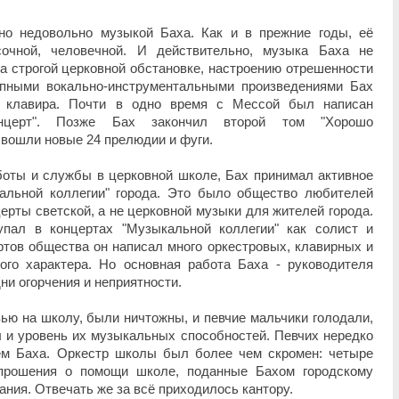
но недовольно музыкой Баха. Как и в прежние годы, её
сочной, человечной. И действительно, музыка Баха не
ла строгой церковной обстановке, настроению отрешенности
упными вокально-инструментальными произведениями Бах
 клавира. Почти в одно время с Мессой был написан
онцерт". Позже Бах закончил второй том "Хорошо
 вошли новые 24 прелюдии и фуги.
боты и службы в церковной школе, Бах принимал активное
альной коллегии" города. Это было общество любителей
ерты светской, а не церковной музыки для жителей города.
пал в концертах "Музыкальной коллегии" как солист и
тов общества он написал много оркестровых, клавирных и
ого характера. Но основная работа Баха - руководителя
ни огорчения и неприятности.
ью на школу, были ничтожны, и певчие мальчики голодали,
 и уровень их музыкальных способностей. Певчих нередко
ем Баха. Оркестр школы был более чем скромен: четыре
 прошения о помощи школе, поданные Бахом городскому
ания. Отвечать же за всё приходилось кантору.