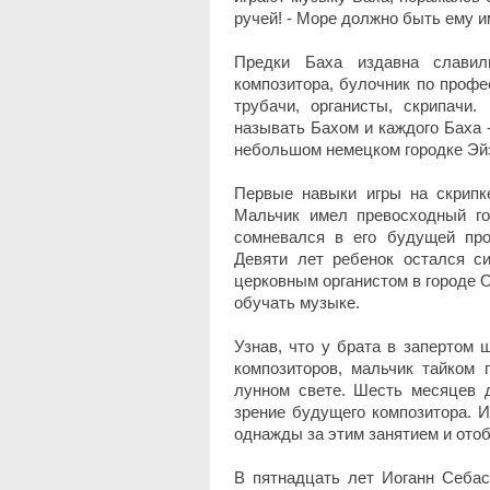
ручей! - Море должно быть ему им
Предки Баха издавна славил
композитора, булочник по профе
трубачи, органисты, скрипачи
называть Бахом и каждого Баха 
небольшом немецком городке Эй
Первые навыки игры на скрипке
Мальчик имел превосходный го
сомневался в его будущей пр
Девяти лет ребенок остался си
церковным органистом в городе 
обучать музыке.
Узнав, что у брата в запертом
композиторов, мальчик тайком 
лунном свете. Шесть месяцев д
зрение будущего композитора. И
однажды за этим занятием и ото
В пятнадцать лет Иоганн Себас