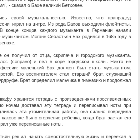
я", - сказал о Бахе великий Бетховен.
ись своей музыкальностью. Известно, что прапрадед
ссии, играл на цитре. Из рода Бахов выходили флейтисты,
. В конце концов каждого музыканта в Германии начали
- музыкантом. Иоганн Себастьян Бах родился в 1685 году в
зенахе.
 он получил от отца, скрипача и городского музыканта.
лос (сопрано) и пел в хоре городской школы. Никто не
офессии: маленький Бах должен был стать музыкантом.
ротой. Его воспитателем стал старший брат, служивший
Ордруфе. Брат определил мальчика в гимназию и продолжал
 шкафу хранится тетрадь с произведениями прославленных
по ночам доставал эту тетрадь и переписывал ноты при
лилась эта утомительная работа, она сильно повредила
 каково же было огорчение ребенка, когда брат застал его
брал уже переписанные ноты.
тьян решил начать самостоятельную жизнь и переехал в