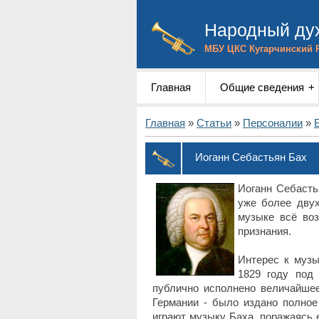
Народный дух
МБУ ЦКС Кугарчинский 
Главная
Общие сведения
Главная
»
Статьи
»
Персоналии
»
Иоганн Себастьян Бах
Иоганн Себасть
уже более двух
музыке всё воз
признания.
Интерес к музы
1829 году под
публично исполнено величайшее
Германии - было издано полное
играют музыку Баха, поражаясь 