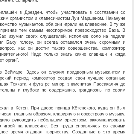
же его соперники.
иглашён в Дрезден, чтобы участвовать в состязании со
ским органистом и клавесинистом Луи Маршаном. Накануне
комство музыкантов, оба они играли на клавесине. В ту же
признав тем самым неоспоримое превосходство Баха. В
 Бах изумил своих слушателей, исполнив соло на педали
ил Баху голову, он всегда оставался очень скромным и
опрос, как он достиг такого совершенства, композитор
дивительного! Надо только знать какие клавиши и когда
т орган".
 в Веймаре. Здесь он служил придворным музыкантом и
арский период композитор создал свои лучшие органные
йшая Токката и фуга ре минор, знаменитая Пассакалия до
ительны и глубоки по содержанию, грандиозны по своим
ехал в Кётен. При дворе принца Кётенского, куда он был
 писал, главным образом, клавирную и оркестровую музыку.
дило руководить небольшим оркестром, аккомпанировать
о игрой на клавесине. Без труда справляясь со своими
дное время отдавал творчеству. Созданные в это время