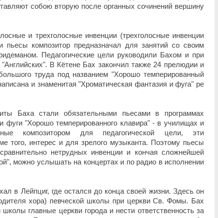
ставляют собою вторую после органных сочинений вершину
лосные и трехголосные инвенции (трехголосные инвенции
и пьесы композитор предназначал для занятий со своим
идеманом. Педагогические цели руководили Бахом и при
 "Английских". В Кётене Бах закончил также 24 прелюдии и
большого труда под названием "Хорошо темперированный
написана и знаменитая "Хроматическая фантазия и фуга" ре
иты Баха стали обязательными пьесами в программах
 фуги "Хорошо темперированного клавира" - в училищах и
енные композитором для педагогической цели, эти
ме того, интерес и для зрелого музыканта. Поэтому пьесы
 сравнительно нетрудных инвенции и кончая сложнейшей
ой", можно услышать на концертах и по радио в исполнении
хал в Лейпциг, где остался до конца своей жизни. Здесь он
одителя хора) певческой школы при церкви Св. Фомы. Бах
школы главные церкви города и нести ответственность за