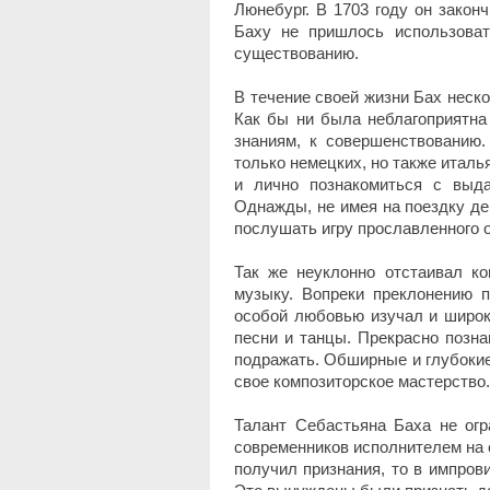
Люнебург. В 1703 году он закон
Баху не пришлось использоват
существованию.
В течение своей жизни Бах неско
Как бы ни была неблагоприятна 
знаниям, к совершенствованию.
только немецких, но также италь
и лично познакомиться с выд
Однажды, не имея на поездку де
послушать игру прославленного 
Так же неуклонно отстаивал ко
музыку. Вопреки преклонению п
особой любовью изучал и широк
песни и танцы. Прекрасно позна
подражать. Обширные и глубоки
свое композиторское мастерство.
Талант Себастьяна Баха не ог
современников исполнителем на о
получил признания, то в импров