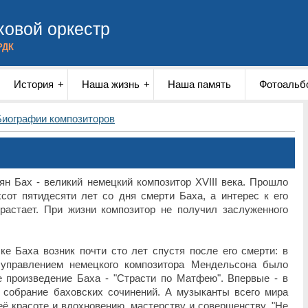
овой оркестр
РДК
История
Наша жизнь
Наша память
Фотоальб
Биографии композиторов
ян Бах - великий немецкий композитор XVIII века. Прошло
сот пятидесяти лет со дня смерти Баха, а интерес к его
растает. При жизни композитор не получил заслуженного
ке Баха возник почти сто лет спустя после его смерти: в
 управлением немецкого композитора Мендельсона было
 произведение Баха - "Страсти по Матфею". Впервые - в
 собрание баховских сочинений. А музыканты всего мира
её красоте и вдохновению, мастерству и совершенству. "Не