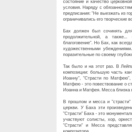
состояние и качество церковно
условия. Наряду с обязанностям
предписания: "Не выезжать из го
ограничивались его творческие в
Бах должен был сочинять для
продолжительной, а также..
благоговение". Но Бах, как всег
художественными убеждениями.
поразительные по своему глубок
Так было и на этот раз. В Лей
композиции: большую часть кант
Иоанну", "Страсти по Матфею",
Матфею - это повествование о с
Иоанна и Матфея. Месса близка 
В прошлом и месса и "страсти"
церкви. У Баха эти произведен
"Страсти" Баха - это монументал
участвуют солисты, хор, оркес
"Страсти" и Месса представл
композитора.