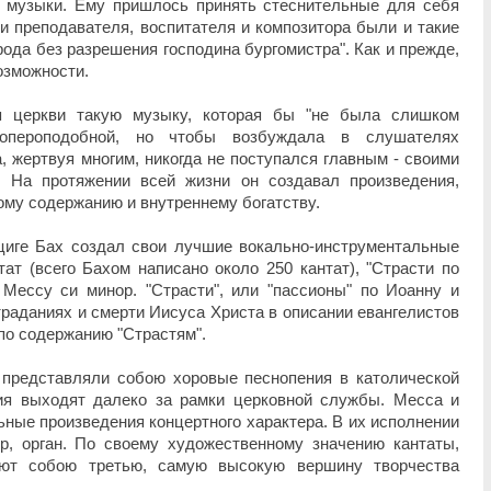
й музыки. Ему пришлось принять стеснительные для себя
и преподавателя, воспитателя и композитора были и такие
рода без разрешения господина бургомистра". Как и прежде,
озможности.
 церкви такую музыку, которая бы "не была слишком
. опероподобной, но чтобы возбуждала в слушателях
да, жертвуя многим, никогда не поступался главным - своими
 На протяжении всей жизни он создавал произведения,
ому содержанию и внутреннему богатству.
пциге Бах создал свои лучшие вокально-инструментальные
ат (всего Бахом написано около 250 кантат), "Страсти по
 Мессу си минор. "Страсти", или "пассионы" по Иоанну и
траданиях и смерти Иисуса Христа в описании евангелистов
по содержанию "Страстям".
 представляли собою хоровые песнопения в католической
ия выходят далеко за рамки церковной службы. Месса и
ьные произведения концертного характера. В их исполнении
тр, орган. По своему художественному значению кантаты,
яют собою третью, самую высокую вершину творчества