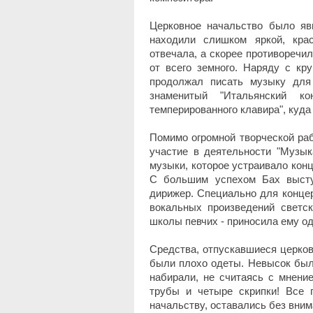
Церковное начальство было яв
находили слишком яркой, кра
отвечала, а скорее противоречи
от всего земного. Наряду с кр
продолжал писать музыку для
знаменитый "Итальянский к
темперированного клавира", куда
Помимо огромной творческой ра
участие в деятельности "Музык
музыки, которое устраивало конц
С большим успехом Бах высту
дирижер. Специально для концер
вокальных произведений светск
школы певчих - приносила ему од
Средства, отпускавшиеся церков
были плохо одеты. Невысок был
набирали, не считаясь с мнени
трубы и четыре скрипки! Все
начальству, оставались без вним