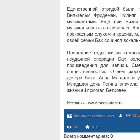
Единственной отрадой были п
Вильгельм Фридеман, Филипп 
музыкантами. Еще при жизни
музыкальностью отличалась Анн
прекрасным слухом и красивым,
своей семьи Бах сочинял вокаль
Последние годы жизни композ
неудачной операции Бах осл
произведения для записи. См
общественностью. О нем скор
дочери Баха. Анна Магдалена у
Младшая дочь Регина влачила 
жизни ей помогал Бетховен.
Источник - www.mega-stars.ru
Биографии композиторов
РФ
(21.0
548
0.0
/
0
Всего комментариев
:
0